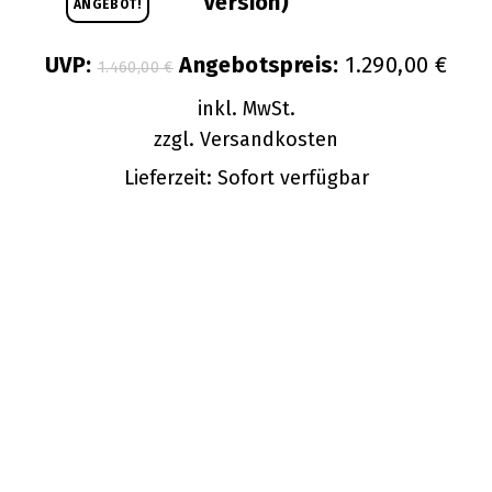
Version)
ANGEBOT!
Ursprünglicher
Aktue
UVP:
Angebotspreis:
1.290,00
€
1.460,00
€
Preis
Preis
war:
ist:
1.460,00 €
inkl. MwSt.
1.290,
zzgl.
Versandkosten
Lieferzeit:
Sofort verfügbar