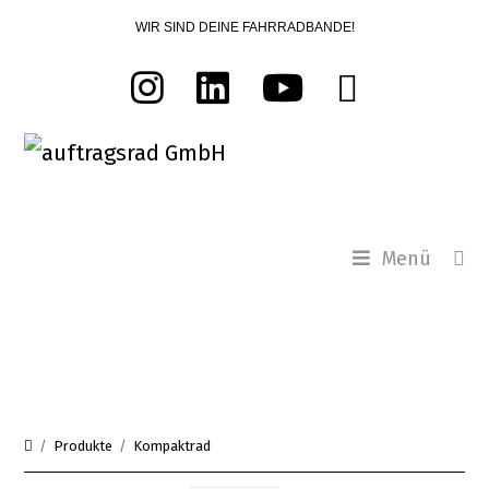
Zum
WIR SIND DEINE FAHRRADBANDE!
Inhalt
springen
Menü
Kompaktrad
/
Produkte
/
Kompaktrad