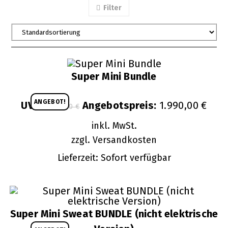
Filter
Super Mini Bundle
ANGEBOT!
Ursprünglicher
Aktue
UVP:
Angebotspreis:
1.990,00
€
2.160,00
€
Preis
Preis
war:
ist:
2.160,00 €
inkl. MwSt.
1.990,
zzgl.
Versandkosten
Lieferzeit:
Sofort verfügbar
Super Mini Sweat BUNDLE (nicht elektrische