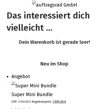
Zum
Inhalt
Das interessiert dich
springen
vielleicht …
Dein Warenkorb ist gerade leer!
Neu im Shop
Produkt
Angebot
im
Angebot
Super Mini Bundle
UVP:
2.160,00
€
Ursprünglicher
Angebotspreis:
1.990,00
€
Aktueller
Preis
Preis