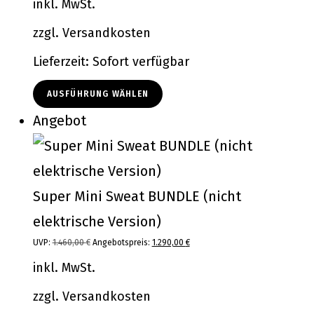
inkl. MwSt.
war:
ist:
zzgl.
Versandkosten
2.160,00 €
1.990,00 €.
Lieferzeit:
Sofort verfügbar
AUSFÜHRUNG WÄHLEN
Produkt
Angebot
im
Angebot
Super Mini Sweat BUNDLE (nicht
elektrische Version)
UVP:
1.460,00
€
Ursprünglicher
Angebotspreis:
1.290,00
€
Aktueller
Preis
Preis
inkl. MwSt.
war:
ist:
zzgl.
Versandkosten
1.460,00 €
1.290,00 €.